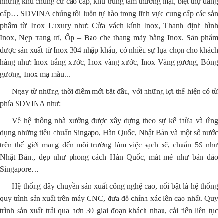
những khu chung cư cao cấp, khu trung tâm thương mại, biệt thự đẳng
cấp… SDVINA chúng tôi luôn tự hào trong lĩnh vực cung cấp các sản
phẩm từ Inox Luxury như: Cửa vách kính Inox, Thanh định hình
Inox, Nẹp trang trí, Ốp – Bao che thang máy bằng Inox. Sản phẩm
được sản xuất từ Inox 304 nhập khẩu, có nhiều sự lựa chọn cho khách
hàng như: Inox trắng xước, Inox vàng xước, Inox Vàng gương, Bóng
gương, Inox mạ màu...
Ngay từ những thời điểm mới bắt đầu, với những lợi thế hiện có từ
phía SDVINA như:
Về hệ thống nhà xưởng được xây dựng theo sự kế thừa và ứng
dụng những tiêu chuẩn Singapo, Hàn Quốc, Nhật Bản và một số nước
trên thế giới mang đến môi trường làm việc sạch sẽ, chuẩn 5S như
Nhật Bản., đẹp như phong cách Hàn Quốc, mát mẻ như bán đảo
Singapore…
Hệ thống dây chuyền sản xuất công nghệ cao, nổi bật là hệ thống
quy trình sản xuất trên máy CNC, đưa độ chính xác lên cao nhất. Quy
trình sản xuất trải qua hơn 30 giai đoạn khách nhau, cải tiến liên tục