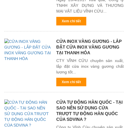
TNHH XÂY DỰNG VÀ THƯƠNG
MẠI VẬT LIỆU VĨNH CỬU...
Xem chi tiết
CỬA INOX VÀNG GƯƠNG - LẮP
ĐẶT CỬA INOX VÀNG GƯƠNG
TẠI THANH HÓA
CTY VĨNH CỬU chuyên sản xuất,
lắp đặt cửa inox vàng gương chất
lượng tốt...
Xem chi tiết
CỬA TỰ ĐỘNG HÀN QUỐC - TẠI
SAO NÊN SỬ DỤNG CỬA
TRƯỢT TỰ ĐỘNG HÀN QUỐC
CỦA SDVINA ?
Công ty Vĩnh Cửu chuyên sản xuất,