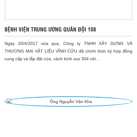
BỆNH VIỆN TRUNG ƯƠNG QUÂN ĐỘI 108
Ngày 20/4/2017 vừa qua, Công ty TNHH XÂY DỰNG VÀ
THƯƠNG MẠI VẬT LIỆU VĨNH CỬU đã chính thức ký hợp đồng
cung cấp và lắp đặt cửa, vách kính sus 304 với...
Ý KIẾN KHÁCH HÀNG
Ông Nguyễn Văn Kha
Ông Nguyễn Văn Kha - Chủ tịch HĐQT Công Ty CP
Phát triển Đô thị Từ Liêm
Tôi đánh giá rất cao khả năng tư vấn sử dụng sản phẩm của cán bộ kinh