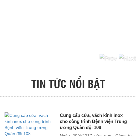
doanh SDVINA. Trước kia tôi đã từng sử dụng cửa nhôm kính để làm cửa
tiền sảnh cho các dự án khách sạn, trung tâm thương mại nhưng loại này
không thực sự bền chắc và không nổi bất; tôi muốn một giải pháp đột phá
hơn. Tôi đã dành nhiều thời gian tìm hiểu trên internet và qua các nhà phân
phối trong nước, cuối cùng nhờ kinh nghiệm và kiến thức chuyên sâu, cán
bộ kinh doanh SDVINA đã tư vấn cho tôi giải pháp sử dụng cửa khung inox
kính vừa bền chắc lại vừa sang trọng, thẩm mỹ cao và tạo được điểm nhấn
cho công trình..."
Previo
TIN TỨC NỔI BẬT
Cung cấp cửa, vách kính inox
cho công trình Bệnh viện Trung
ương Quân đội 108
Ngày 20/4/2017 vừa qua, Công ty