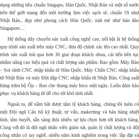
dụng những tiêu chuẩn Singapo, Hàn Quốc, Nhật Bản và một số nước
trên thế giới mang đến môi trường làm việc sạch sẽ, chuẩn 5S như
Nhật Bản., đẹp như phong cách Hàn Quốc, mát mẻ như bán đảo
Singapore…
Hệ thống dây chuyền sản xuất công nghệ cao, nổi bật là hệ thống
quy trình sản xuất trên máy CNC, đưa độ chính xác lên cao nhất. Quy
trình sản xuất trải qua hơn 30 giai đoạn khách nhau, cải tiến liên tục
nhằm nâng cao hiệu quả và chất lượng sản phẩm. Bao gồm: Máy Bào
– Soi rãnh CNC nhập khẩu từ Hàn Quốc. Máy Chấn CNC nhập khẩu
từ Nhật Bản và máy Đột dập CNC nhập khẩu từ Nhật Bản. Công suất
hàng trăm bộ Ốp – Bao che thang máy Inox một ngày. Luôn đảm bảo
phục vụ khách hàng từ dễ cho tới khó tính nhất.
Ngoài ra, để nắm bắt được tâm lý khách hàng, chúng tôi luôn có
một Đội ngũ Cán bộ kỹ thuật, tư vấn, makerting và bán hàng nhiệt
tình, tâm huyết, sẵn sàng đưa nhiều sự lựa chọn hơn tới khách hàng.
Cùng với đó là đội ngũ nhân viên giám sát, quản lý chất lượng và đội
công nhân có tay nghề, nhiều năm kinh nghiệm trong việc lắp đặt và