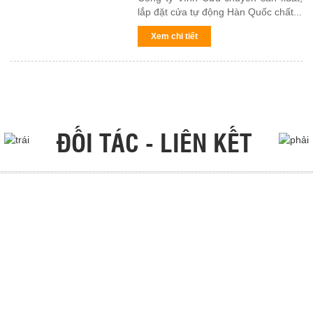
lắp đặt cửa tự động Hàn Quốc chất...
Xem chi tiết
ĐỐI TÁC - LIÊN KẾT
GIỚI THIỆU
Tại sao lựa chọn sản phẩm SDVINA
Thương hiệu
Lịch sử hình thành và phát triển