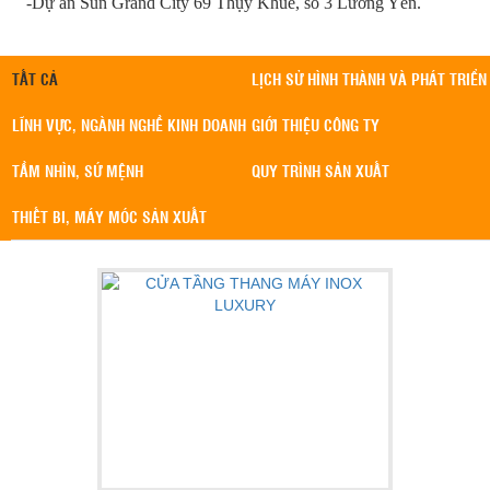
-Dự án Sun Grand City 69 Thụy Khuê, số 3 Lương Yên.
TẤT CẢ
LỊCH SỬ HÌNH THÀNH VÀ PHÁT TRIỂN
LĨNH VỰC, NGÀNH NGHỀ KINH DOANH
GIỚI THIỆU CÔNG TY
TẦM NHÌN, SỨ MỆNH
QUY TRÌNH SẢN XUẤT
THIẾT BI, MÁY MÓC SẢN XUẤT