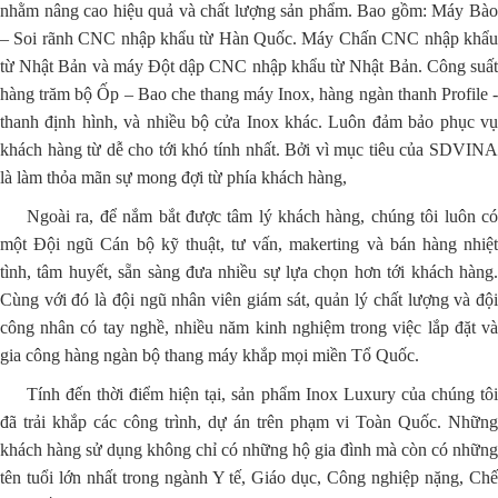
nhằm nâng cao hiệu quả và chất lượng sản phẩm. Bao gồm: Máy Bào
– Soi rãnh CNC nhập khẩu từ Hàn Quốc. Máy Chấn CNC nhập khẩu
từ Nhật Bản và máy Đột dập CNC nhập khẩu từ Nhật Bản. Công suất
hàng trăm bộ Ốp – Bao che thang máy Inox, hàng ngàn thanh Profile -
thanh định hình, và nhiều bộ cửa Inox khác. Luôn đảm bảo phục vụ
khách hàng từ dễ cho tới khó tính nhất. Bởi vì mục tiêu của SDVINA
là làm thỏa mãn sự mong đợi từ phía khách hàng,
Ngoài ra, để nắm bắt được tâm lý khách hàng, chúng tôi luôn có
một Đội ngũ Cán bộ kỹ thuật, tư vấn, makerting và bán hàng nhiệt
tình, tâm huyết, sẵn sàng đưa nhiều sự lựa chọn hơn tới khách hàng.
Cùng với đó là đội ngũ nhân viên giám sát, quản lý chất lượng và đội
công nhân có tay nghề, nhiều năm kinh nghiệm trong việc lắp đặt và
gia công hàng ngàn bộ thang máy khắp mọi miền Tổ Quốc.
Tính đến thời điểm hiện tại, sản phẩm Inox Luxury của chúng tôi
đã trải khắp các công trình, dự án trên phạm vi Toàn Quốc. Những
khách hàng sử dụng không chỉ có những hộ gia đình mà còn có những
tên tuổi lớn nhất trong ngành Y tế, Giáo dục, Công nghiệp nặng, Chế