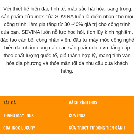
V
ới thiết kế hiện đại, tinh tế, màu sắc hài hòa, sang trọng;
sản phẩm cửa inox của SDVINA luôn là điểm nhấn cho mọi
công trình, làm gia tăng từ 30 -40% giá trị cho công trình
của bạn. SDVINA luôn nỗ lực học hỏi, tích lũy kinh nghiệm,
đào tạo cán bộ, công nhân viên, đầu tư máy móc công nghệ
hiện đại nhằm cung cấp các sản phẩm-dịch vụ đẳng cấp
theo chất lượng quốc tế,
giá thành hợp lý, mang tính văn
hóa địa phương và thỏa mãn tối đa nhu cầu của khách
hàng.
TẤT CẢ
VÁCH KÍNH INOX
THANG MÁY INOX
CỬA INOX
CỬA INOX LUXURY
CỬA TRƯỢT TỰ ĐỘNG TIỀN SẢNH